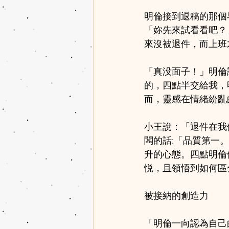
明倫接到退稿的那個
「妳先來試看看吧？
來沒被退件，而上班
「真没面子！」明倫
的，四點半交給我，
而，靈感在情緒紛亂
小王說：「退件在我
闆的話:「品質第一
升的心態。四點明倫
悦，且領悟到如何區
被接納的創造力
「明倫一向認為自己