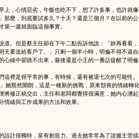
早上，心情惡劣，午飯也吃不下，想了許多事，也許就像
」那麼，到底要試多久？十天？還是三個月？在以前的公
才第一週就面臨這個事實。
說道。但是蔡主任卻在下午二點告訴他說：「妳再看看，
明天要送給客戶了。」只剩一個半小時，明倫不得不逼自
的心緒中卻跳不出來，最後還是小王的一番話提醒了明倫
們這裡是很平常的事，有時候，還有被退七次的可能性。
。」她豁然開朗，這是一種新的挑戰，原來頹喪的情緒轉
便將修正稿交出，主任和老闆都覺得很滿意，她内心湧起
分情緒與工作成果的方法和效果。
的設計很獨特，富有創造力。過去她常常為了說服主管或