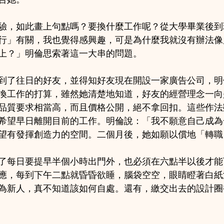
合她。
驗，如此畫上句點嗎？要換什麼工作呢？從大學畢業後到
行」有關，我也覺得感興趣，可是為什麼我就沒有辦法像
上？」明倫思索著這一大串的問題。
到了往日的好友，並得知好友現在開設一家廣告公司，明
換工作的打算，雖然她清楚地知道，好友的經營理念一向
品質要求相當高，而且價格公開，絕不拿回扣。這些作法
希望早日離開目前的工作。明倫說：「我不願意自己成為
望有發揮創造力的空間。二個月後，她如願以償地「轉職
了每日要提早半個小時出門外，也必須在六點半以後才能
應，每到下午二點就昏昏欲睡，腦袋空空，眼睛瞪著白紙
為新人，真不知道該如何自處。還有，繳交出去的設計圈