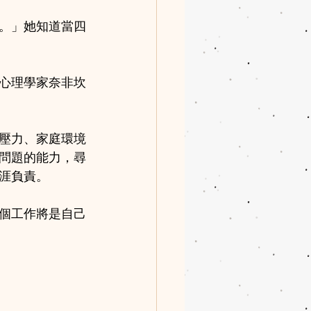
。」她知道當四
心理學家奈非坎
壓力、家庭環境
問題的能力，尋
涯負責。
個工作將是自己