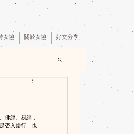
持女協
關於女協
好文分享
、佛經、易經，
是否入錯行，也