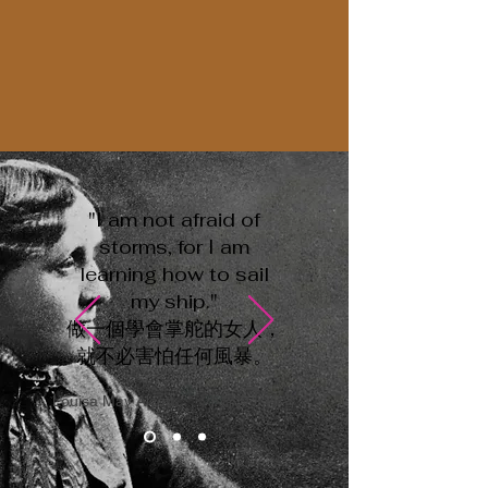
"I am not afraid of
storms, for I am
learning how to sail
my ship."
做一個學會掌舵的女人，
就不必害怕任何風暴。
Louisa May Alcott，《小婦人》作者