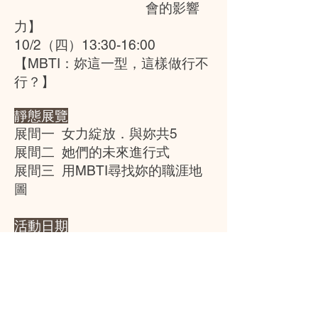
會的影響
力】
10/2（四）13:30-16:00
【MBTI：妳這一型，這樣做行不
行？】
靜態展覽
展間一 女力綻放．與妳共5
展間二 她們的未來進行式
展間三 用MBTI尋找妳的職涯地
圖
活動日期
2025/9/13（六）－
2025/9/23（三）
活動地點