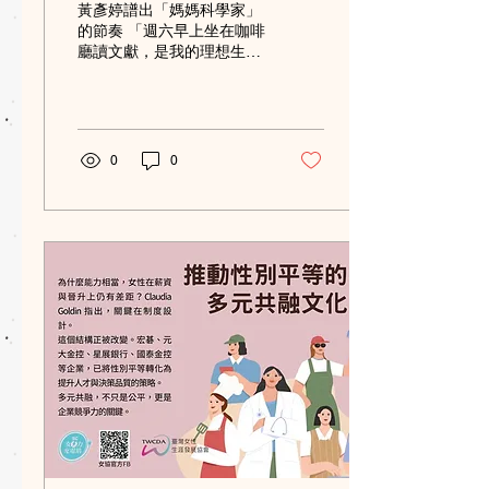
黃彥婷譜出「媽媽科學家」
的節奏 「週六早上坐在咖啡
廳讀文獻，是我的理想生
活。」對臺大大氣科學系副
教授黃彥婷而言，這樣的時
光格外珍貴。身為2025年台
灣傑出女科學家新秀獎得
主，她不只是研究氣候變遷
0
0
的科學家，也是兩個孩子的
母親。 當媽媽後，更懂得取
捨 許多女性擔心生育影響職
涯，黃彥婷也曾如此。她坦
言，自己一直很想當媽媽，
卻害怕生了孩子後，人生與
工作將從此改變。 然而成為
母親後，她發現母職帶來的
不只是挑戰，也讓自己更懂
得運用時間。「以前總想把
每件事做到最好，結果每件
事都變成無底洞。」有限的
時間迫使她做出選擇，更清
楚知道哪些事情值得投入心
力。 懷孕期間，面對重要學
術機會，她總想起雪柔．桑