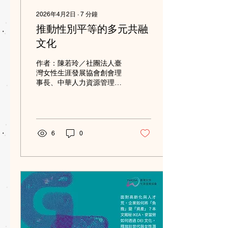
德伯格的一句話：「別還沒
2026年4月2日
∙
7
分鐘
開始，就先退出。」因此，
推動性別平等的多元共融
即使前方充滿未知，她仍選
擇先接受挑戰，而非因為預
文化
想中的困難提前放棄。 接受
「媽媽科學家」的身分 疫情
作者：陳若玲／社團法人臺
期間，托育中斷，孩子的哭
灣女性生涯發展協會創會理
聲經常出現在視訊會議背景
事長、中華人力資源管理協
裡；和學生討論研究時，也
會監事 推動性別平等之緣起
得同時張羅孩子的三餐。工
1995年，聯合國開發計畫署
作與育兒不斷交錯，讓她深
（UNDP）明確指出，性別
刻感受到兩種身分的拉扯。
不平等是阻礙人類發展的主
曾經，她希望工作時只是科
要因素之一。隨著性別評估
6
0
學家、回到家才是媽媽。但
工具的不斷精進，UNDP於
最後她明白，這兩種身分無
2010年推出全新的「性別不
法切割。「因為事實是，我
平等指數」（Gender
人只有一個，這些角...
Inequality Index， GII），
成為衡量全球性別平等狀況
的重要指標。GII從三大面
向評估兩性發展成就的差
異，包括：生殖健康、女性
賦權，以及勞動市場參與。
我國亦積極回應國際趨勢，