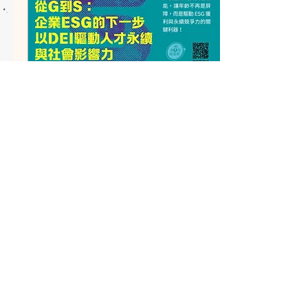
持續推動性別平等政策與法
制建構： 2002年公布《性
別工作平等法》 2004年施
行《性別平等教育法》
2012年（民國101年）1月1
日施行《消除對婦女一切形
式歧視公約施行法》（The
2026年4月2日
∙
7
分鐘
Convention on the
從G到S：企業ESG的下
Elimination of all Forms of
Discrimination Against
一步以DEI驅動人才永續
Women， CEDAW） 這些
與社會影響力
立法措施不僅展現我國對性
作者：陳若玲／社團法人臺
別人權的重視，也促進與國
灣女性生涯發展協會創會理
際人權標準的接軌，有效保
事長、中華人力資源管理協
障兩性權益，並逐步消除性
會監事 中高齡人士重返職場
別歧視，朝向更加公平、包
面對高齡化、勞動人口下
容的社會邁進。...
滑，協助中高齡人士重返職
場或提升技能，政府與企業
皆提供多種資源。勞動部推
14
0
行《就業服務法》、「中高
齡者及高齡者就業促進
法」，推動55Plus壯世代就